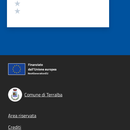
Valuta 2 stelle su 5
Valuta 1 stelle su 5
Comune di Terralba
Footer menu
Area riservata
Crediti