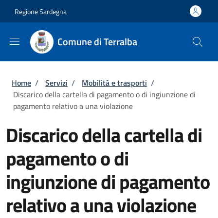
Salta al contenuto principale
Skip to footer content
Regione Sardegna
Comune di Terralba
Briciole di pane
Home
/
Servizi
/
Mobilità e trasporti
/
Discarico della cartella di pagamento o di ingiunzione di
pagamento relativo a una violazione
Discarico della cartella di
pagamento o di
ingiunzione di pagamento
relativo a una violazione