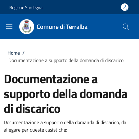
Salta al contenuto principale
Skip to footer content
Regione Sardegna
Comune di Terralba
Briciole di pane
Home
/
Documentazione a supporto della domanda di discarico
Documentazione a
supporto della domanda
di discarico
Documentazione a supporto della domanda di discarico, da
allegare per queste casistiche: