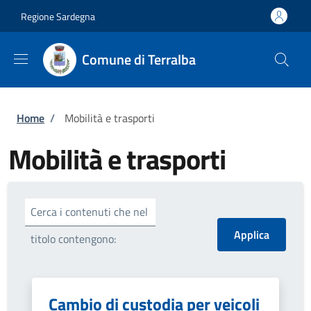
Salta al contenuto principale
Skip to footer content
Regione Sardegna
Comune di Terralba
Briciole di pane
Home
/
Mobilità e trasporti
Mobilità e trasporti
Cerca i contenuti che nel
titolo contengono:
Cambio di custodia per veicoli