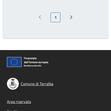
Pagina attuale
1
Pagina precedente
Prossima pagina
Comune di Terralba
Footer menu
Area riservata