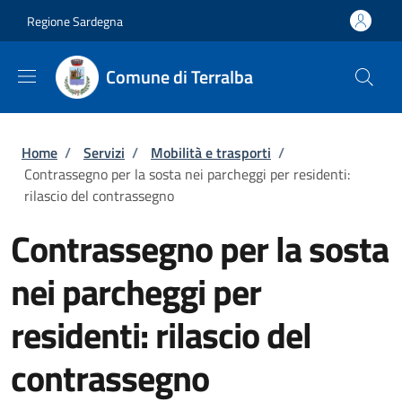
Salta al contenuto principale
Skip to footer content
Regione Sardegna
Comune di Terralba
Briciole di pane
Home
/
Servizi
/
Mobilità e trasporti
/
Contrassegno per la sosta nei parcheggi per residenti:
rilascio del contrassegno
Contrassegno per la sosta
nei parcheggi per
residenti: rilascio del
contrassegno