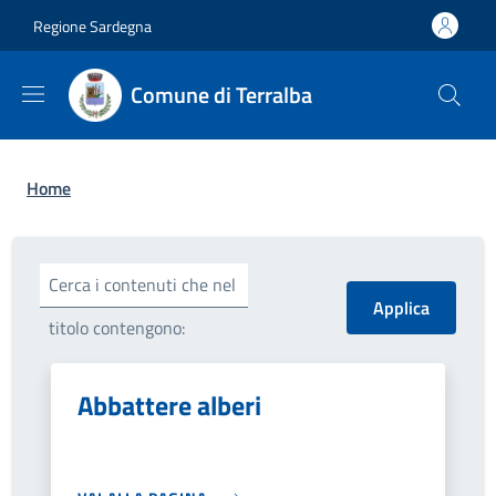
Salta al contenuto principale
Skip to footer content
Regione Sardegna
Comune di Terralba
Briciole di pane
Home
Cerca i contenuti che nel
titolo contengono:
Abbattere alberi