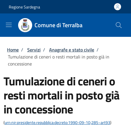
Salta al contenuto principale
Skip to footer content
Regione Sardegna
Comune di Terralba
Briciole di pane
Home
/
Servizi
/
Anagrafe e stato civile
/
Tumulazione di ceneri o resti mortali in posto già in
concessione
Tumulazione di ceneri o
resti mortali in posto già
in concessione
(
urn:nir:presidente.repubblica:decreto:1990-09-10;285~art93
)