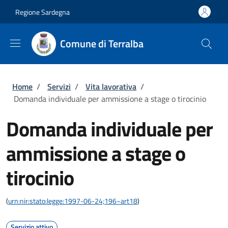
Salta al contenuto principale
Skip to footer content
Regione Sardegna
Comune di Terralba
Briciole di pane
Home
/
Servizi
/
Vita lavorativa
/
Domanda individuale per ammissione a stage o tirocinio
Domanda individuale per
ammissione a stage o
tirocinio
(
urn:nir:stato:legge:1997-06-24;196~art18
)
Servizio attivo