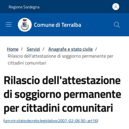
Salta al contenuto principale
Skip to footer content
Regione Sardegna
Comune di Terralba
Briciole di pane
Home
/
Servizi
/
Anagrafe e stato civile
/
Rilascio dell'attestazione di soggiorno permanente per
cittadini comunitari
Rilascio dell'attestazione
di soggiorno permanente
per cittadini comunitari
(
urn:nir:stato:decreto.legislativo:2007-02-06;30~art16
)