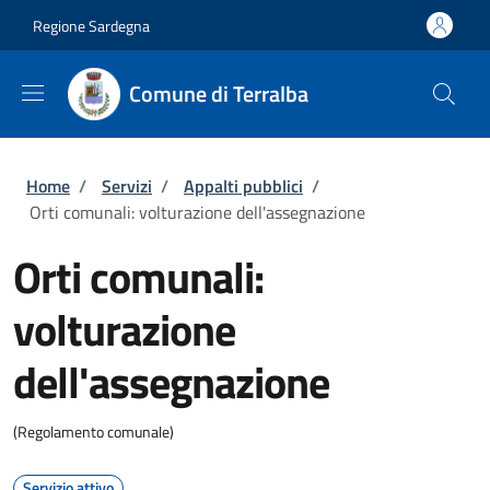
Salta al contenuto principale
Skip to footer content
Regione Sardegna
Comune di Terralba
Briciole di pane
Home
/
Servizi
/
Appalti pubblici
/
Orti comunali: volturazione dell'assegnazione
Orti comunali:
volturazione
dell'assegnazione
(Regolamento comunale)
Servizio attivo