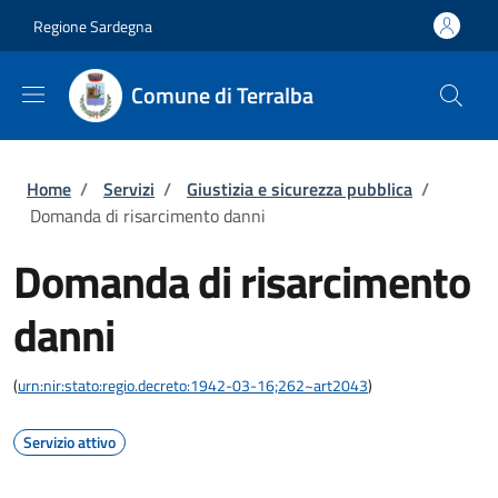
Salta al contenuto principale
Skip to footer content
Regione Sardegna
Comune di Terralba
Briciole di pane
Home
/
Servizi
/
Giustizia e sicurezza pubblica
/
Domanda di risarcimento danni
Domanda di risarcimento
danni
(
urn:nir:stato:regio.decreto:1942-03-16;262~art2043
)
Servizio attivo