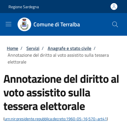
Salta al contenuto principale
Skip to footer content
Regione Sardegna
Comune di Terralba
Briciole di pane
Home
/
Servizi
/
Anagrafe e stato civile
/
Annotazione del diritto al voto assistito sulla tessera
elettorale
Annotazione del diritto al
voto assistito sulla
tessera elettorale
(
urn:nir:presidente.repubblica:decreto:1960-05-16;570~art41
)