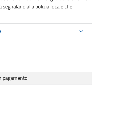
 segnalarlo alla polizia locale che
e
cun pagamento