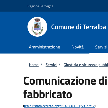
Salta al contenuto principale
Skip to footer content
Regione Sardegna
Comune di Terralba
Amministrazione
Novità
Servizi
Briciole di pane
Home
/
Servizi
/
Giustizia e sicurezza pubbl
Comunicazione di 
fabbricato
(
urn:nir:stato:decreto.legge:1978-03-21;59~art12
)