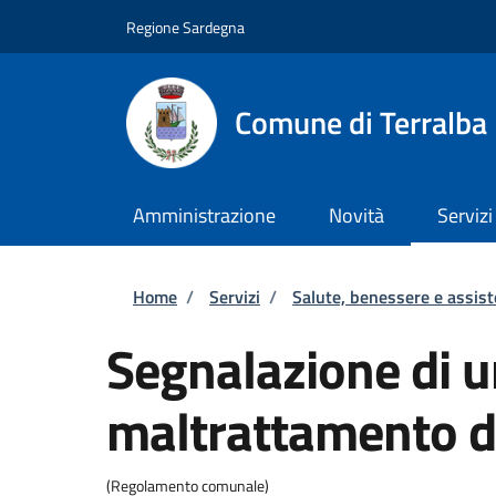
Salta al contenuto principale
Skip to footer content
Regione Sardegna
Comune di Terralba
Amministrazione
Novità
Servizi
Briciole di pane
Home
/
Servizi
/
Salute, benessere e assis
Segnalazione di 
maltrattamento d
(Regolamento comunale)