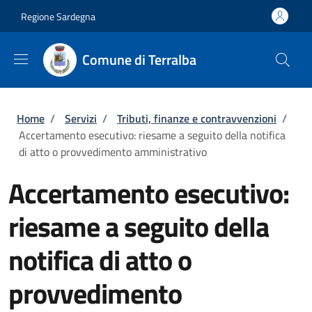
Salta al contenuto principale
Skip to footer content
Regione Sardegna
Comune di Terralba
Briciole di pane
Home
/
Servizi
/
Tributi, finanze e contravvenzioni
/
Accertamento esecutivo: riesame a seguito della notifica
di atto o provvedimento amministrativo
Accertamento esecutivo:
riesame a seguito della
notifica di atto o
provvedimento