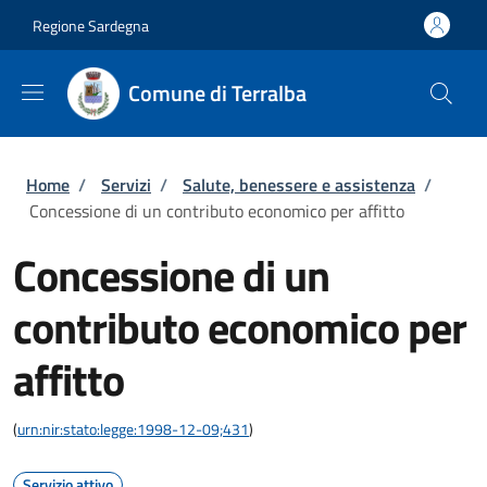
Salta al contenuto principale
Skip to footer content
Regione Sardegna
Comune di Terralba
Briciole di pane
Home
/
Servizi
/
Salute, benessere e assistenza
/
Concessione di un contributo economico per affitto
Concessione di un
contributo economico per
affitto
(
urn:nir:stato:legge:1998-12-09;431
)
Servizio attivo