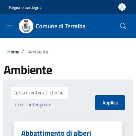
Salta al contenuto principale
Skip to footer content
Regione Sardegna
Comune di Terralba
Briciole di pane
Home
/
Ambiente
Ambiente
Cerca i contenuti che nel
titolo contengono:
Abbattimento di alberi