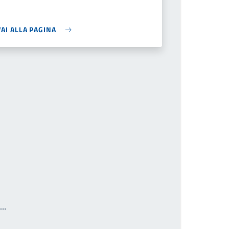
VAI ALLA PAGINA
Write the page number you want to go to
a…