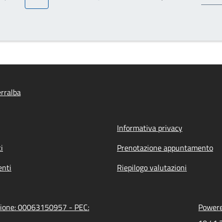
Pagina precedente
Pagina attuale
Pagina
Pagina
Pagina
Prossima pagina
rralba
Informativa privacy
i
Prenotazione appuntamento
nti
Riepilogo valutazioni
azione: 00063150957 - PEC:
Powered