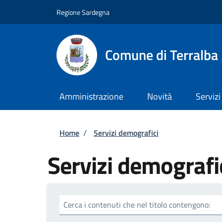
Salta al contenuto principale
Skip to footer content
Regione Sardegna
Comune di Terralba
Amministrazione
Novità
Servizi
Briciole di pane
Home
/
Servizi demografici
Servizi demografi
Cerca i contenuti che nel titolo contengono: