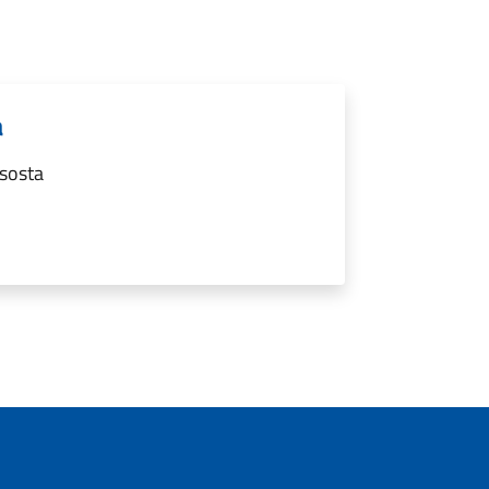
a
 sosta