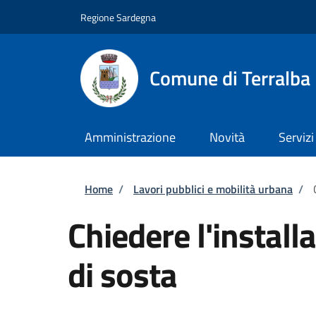
Salta al contenuto principale
Skip to footer content
Regione Sardegna
Comune di Terralba
Amministrazione
Novità
Servizi
Briciole di pane
Home
/
Lavori pubblici e mobilità urbana
/
Chiedere l'install
di sosta